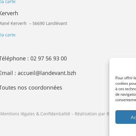
 la carte
Kerverh
 Mané Kerverh
– 56690
Landévant
 la carte
Téléphone :
02 97 56 93 00
Email :
accueil@landevant.bzh
Pour offrir 
cookies pour
Toutes nos coordonnées
à ces techn
de navigatio
consentement
Mentions légales & Confidentialité
– Réalisation par Burguindigital
Ac