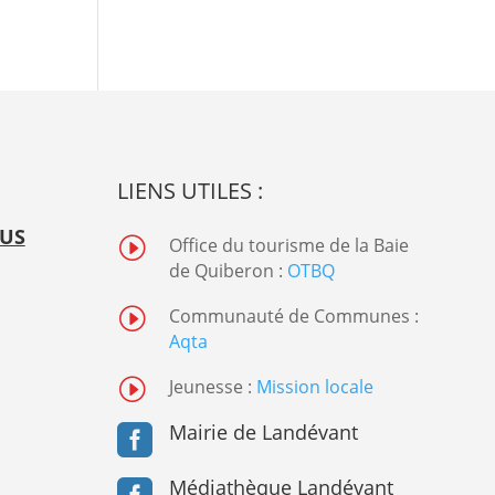
LIENS UTILES :
OUS
I
Office du tourisme de la Baie
de Quiberon :
OTBQ
I
Communauté de Communes :
Aqta
I
Jeunesse :
Mission locale
Mairie de Landévant

Médiathèque Landévant