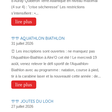
d'Auray Quiberon Terre Atlantique en niveau maximal
(4 sur 4) : "crise sécheresse" Les restrictions
s’intensifient : •...
lire plus
🎊🎊 AQUATHLON BIATHLON
31 juillet 2026
⏰ Les inscriptions sont ouvertes : ne manquez pas
l’Aquathlon-Biathlon à Alre'O cet été ! Le mercredi 19
août, venez relever le défi sportif de l’Aquathlon-
Biathlon avec au programme : natation, course à pied,
tir à la carabine laser et la nouveauté cette année : de...
lire plus
🎊🎊 JOUTES DU LOCH
27 juillet 2026