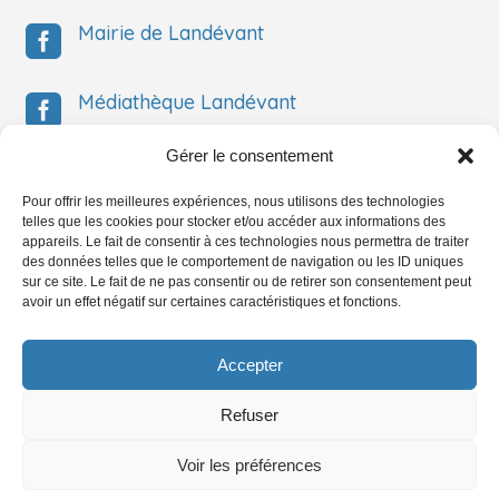
Mairie de Landévant

Médiathèque Landévant

Gérer le consentement
Médiathèque Landévant

Pour offrir les meilleures expériences, nous utilisons des technologies
telles que les cookies pour stocker et/ou accéder aux informations des
Service Jeunesse

appareils. Le fait de consentir à ces technologies nous permettra de traiter
des données telles que le comportement de navigation ou les ID uniques
sur ce site. Le fait de ne pas consentir ou de retirer son consentement peut
avoir un effet négatif sur certaines caractéristiques et fonctions.
Service Jeunesse

Accepter
Refuser
Mentions légales & Confidentialité
– Réalisation par Burguindigital
Voir les préférences