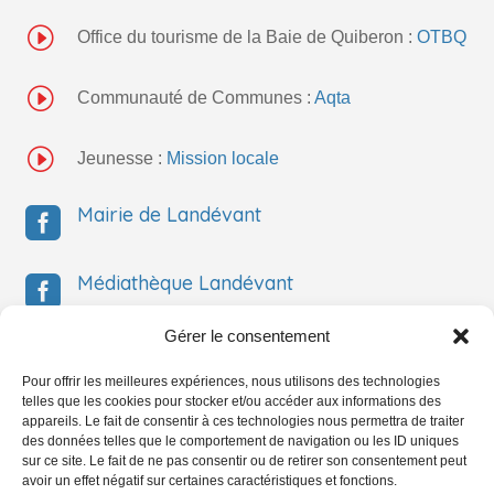
I
Office du tourisme de la Baie de Quiberon :
OTBQ
I
Communauté de Communes :
Aqta
I
Jeunesse :
Mission locale
Mairie de Landévant

Médiathèque Landévant

Gérer le consentement
Médiathèque Landévant

Pour offrir les meilleures expériences, nous utilisons des technologies
telles que les cookies pour stocker et/ou accéder aux informations des
Service Jeunesse

appareils. Le fait de consentir à ces technologies nous permettra de traiter
des données telles que le comportement de navigation ou les ID uniques
sur ce site. Le fait de ne pas consentir ou de retirer son consentement peut
avoir un effet négatif sur certaines caractéristiques et fonctions.
Service Jeunesse