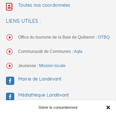
Toutes nos coordonnées

LIENS UTILES :
I
Office du tourisme de la Baie de Quiberon :
OTBQ
I
Communauté de Communes :
Aqta
I
Jeunesse :
Mission locale
Mairie de Landévant

Médiathèque Landévant

Gérer le consentement
Médiathèque Landévant
