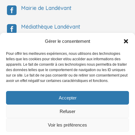
Mairie de Landévant

Médiathèque Landévant

Gérer le consentement
Médiathèque Landévant

Pour offrir les meilleures expériences, nous utilisons des technologies
telles que les cookies pour stocker et/ou accéder aux informations des
Service Jeunesse

appareils. Le fait de consentir à ces technologies nous permettra de traiter
des données telles que le comportement de navigation ou les ID uniques
sur ce site. Le fait de ne pas consentir ou de retirer son consentement peut
avoir un effet négatif sur certaines caractéristiques et fonctions.
Service Jeunesse

Accepter
Refuser
Mentions légales & Confidentialité
– Réalisation par Burguindigital
Voir les préférences