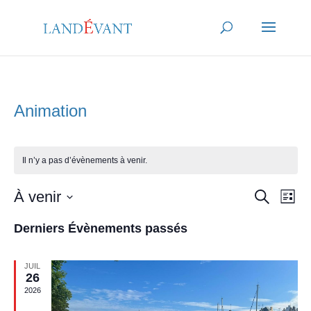
Animation
Il n’y a pas d’évènements à venir.
Recher
Nav
À venir
Recherche
Liste
de
et
Sélectionnez
vu
naviga
Derniers Évènements passés
une
Év
de
date.
vues
JUIL
26
Évène
2026