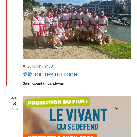
Mis
26 juillet - 9h30
en
🎊🎊 JOUTES DU LOCH
avant
Saint goustan
Landévant
AVR
3
2026