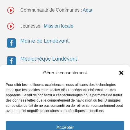
I
Communauté de Communes :
Aqta
I
Jeunesse :
Mission locale
Mairie de Landévant

Médiathèque Landévant

Gérer le consentement
Médiathèque Landévant

Pour offrir les meilleures expériences, nous utilisons des technologies
telles que les cookies pour stocker et/ou accéder aux informations des
Service Jeunesse

appareils. Le fait de consentir à ces technologies nous permettra de traiter
des données telles que le comportement de navigation ou les ID uniques
sur ce site. Le fait de ne pas consentir ou de retirer son consentement peut
avoir un effet négatif sur certaines caractéristiques et fonctions.
Service Jeunesse

Accepter