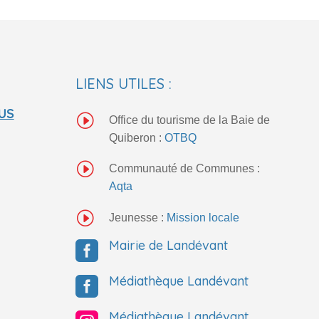
LIENS UTILES :
US
I
Office du tourisme de la Baie de
Quiberon :
OTBQ
I
Communauté de Communes :
Aqta
I
Jeunesse :
Mission locale
Mairie de Landévant

Médiathèque Landévant

Médiathèque Landévant