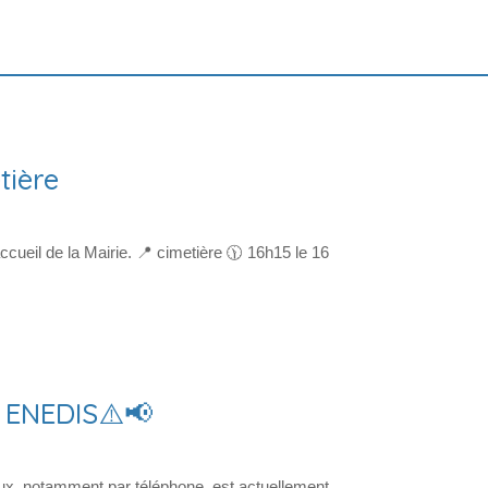
tière
ccueil de la Mairie. 📍 cimetière 🕦 16h15 le 16
 ENEDIS⚠️📢
x, notamment par téléphone, est actuellement